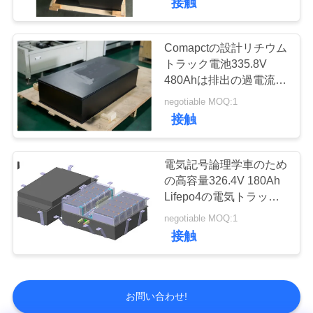
接触
Comapctの設計リチウム
トラック電池335.8V
480Ahは排出の過電流
500Aを安定させます
negotiable MOQ:1
接触
電気記号論理学車のため
の高容量326.4V 180Ah
Lifepo4の電気トラック
電池
negotiable MOQ:1
接触
お問い合わせ!