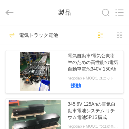
©
2016
-
製品
2026
Soundon
New
Energy
Technology
家
28
Co,.Ltd..
All
電気トラック電池
Rights
Reserved.
電気オートバイ電池
プ
電気自動車/電気公衆衛
ロ
生のための高性能の電気
自動車電池340V 150Ah
ダ
negotiable MOQ:1 ユニット
ク
接触
17
ト
345.6V 125Ahの電気自
蓄電池システム
動車電池システム リチ
VR
ウム電池5P1S構成
シ
negotiable MOQ:1 つは結合します