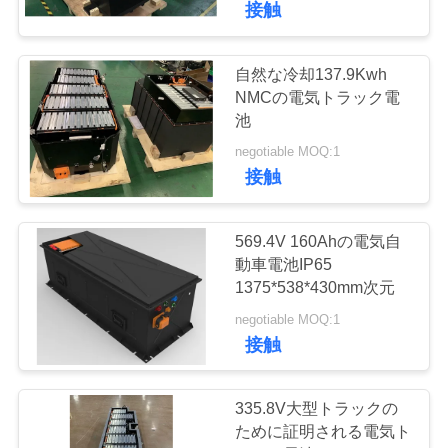
接触
し
19
リチウム イオン カ
な
自然な冷却137.9Kwh
NMCの電気トラック電
ー・バッテリー
さ
池
い
negotiable MOQ:1
接触
地
569.4V 160Ahの電気自
22
図
動車電池IP65
1375*538*430mm次元
特別な車電池
negotiable MOQ:1
プ
接触
ラ
335.8V大型トラックの
イ
ために証明される電気ト