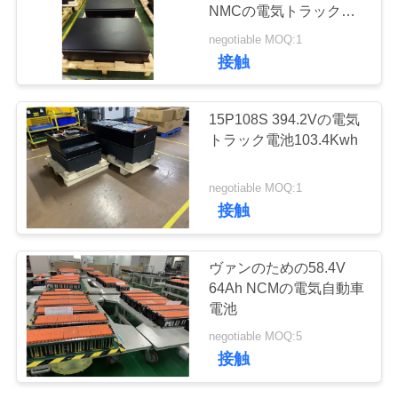
場
NMCの電気トラック電
池246.68KWh
旅
negotiable MOQ:1
42
接触
行
電気自動車電池
15P108S 394.2Vの電気
品
トラック電池103.4Kwh
質
negotiable MOQ:1
管
接触
理
37
ヴァンのための58.4V
64Ah NCMの電気自動車
電気トラック電池
私
電池
達
negotiable MOQ:5
接触
に