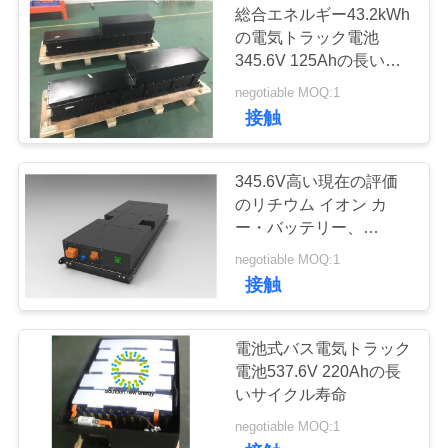
総合エネルギー43.2kWh
lifepo4 リチウム電
の電気トラック電池
345.6V 125Ahの長い耐
池
用年数
negotiable MOQ:1
接触
345.6V高い現在の評価
のリチウム イオン カ
13
ー・バッテリー、
Lifepo4 EV電池のパック
negotiable MOQ:1
電池の陰極材料
の自然な冷却
接触
電池式バス電気トラック
電池537.6V 220Ahの長
いサイクル寿命
negotiable MOQ:1