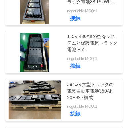
バ
ラック電池88.15kWh
6
UL
negotiable MOQ:1
シ
接触
容器化されたBESS
ー
ポ
115V 480Ahの空冷シス
テムと保護電気トラック
リ
電池IP55
シ
negotiable MOQ:1
29
接触
ー
家の蓄電池
394.2V大型トラックの
電気自動車電池350Ah
20P92S構成
negotiable MOQ:1
接触
35