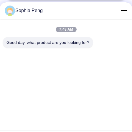
Sophia Peng
人気カテゴリ
すべて
7:48 AM
電気オートバイ電池
蓄電池システム
Good day, what product are you looking for?
エネルギー貯蔵キャ
NMC電池
ビネット
電気自動車電池
電気トラック電池
バッテリー交換キャ
ESS電池
ビネット
予約購読して下