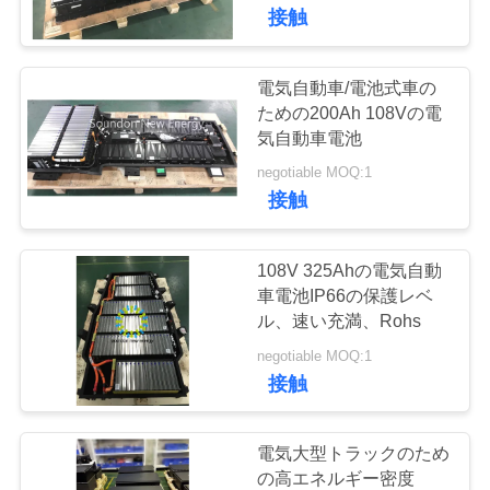
接触
ョ
ー
電気自動車/電池式車の
52
ための200Ah 108Vの電
エネルギー貯蔵キ
気自動車電池
私
negotiable MOQ:1
ャビネット
達
接触
に
108V 325Ahの電気自動
つ
車電池IP66の保護レベ
ル、速い充満、Rohs
い
44
negotiable MOQ:1
て
接触
NMC電池
工
電気大型トラックのため
の高エネルギー密度