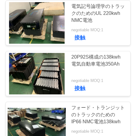
連
電気記号論理学のトラッ
クのためのUL 220kwh
18
絡
NMC電池
バッテリー交換キ
し
negotiable MOQ:1
接触
ャビネット
な
さ
20P92S構成の138kwh
い
電気自動車電池350Ah
25
negotiable MOQ:1
引
接触
ESS電池
用
フォード・トランジット
を
のトラックのための
要
IP66 NMC電池138kwh
negotiable MOQ:1
求