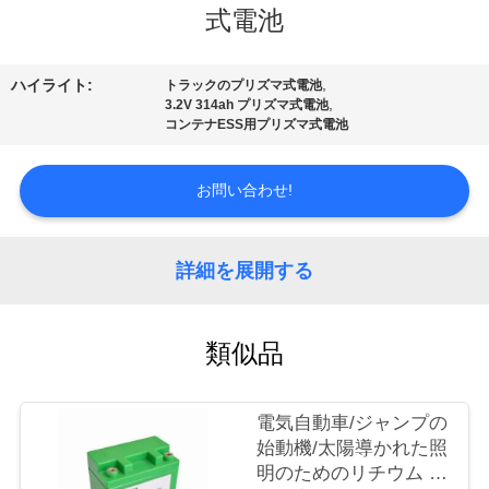
式電池
ョ
ー
,
ハイライト:
トラックのプリズマ式電池
,
3.2V 314ah プリズマ式電池
コンテナESS用プリズマ式電池
私
お問い合わせ!
達
に
詳細を展開する
つ
い
類似品
て
電気自動車/ジャンプの
工
始動機/太陽導かれた照
明のためのリチウム イ