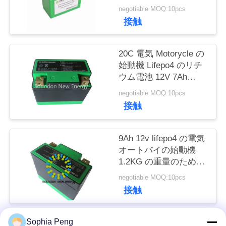
場
オン充電電池のパック
negotiable MOQ:10pcs
旅
接触
行
20C 電気 Motorycle の
始動機 Lifepo4 のリチ
品
ウム電池 12V 7Ah
120×64×105 mm のサ
negotiable MOQ:10pcs
質
イズ
接触
管
理
9Ah 12v lifepo4 の電気
オートバイの始動機
1.2KG の重量のための
私
電池/Lifepo4 リチウム
negotiable MOQ:10pcs
電池
接触
達
に
Sophia Peng