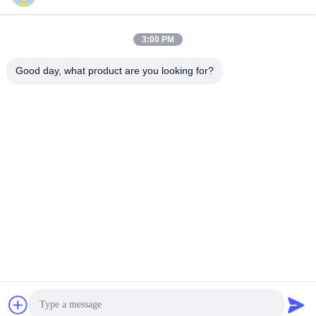
人気カテゴリ
連
すべて
絡
3:00 PM
電気オートバイ電池
蓄電池システム
し
Good day, what product are you looking for?
な
エネルギー貯蔵キャ
NMC電池
ビネット
さ
い
電気自動車電池
電気トラック電池
引
バッテリー交換キャ
ESS電池
ビネット
用
を
予約購読して下
要
求
さい