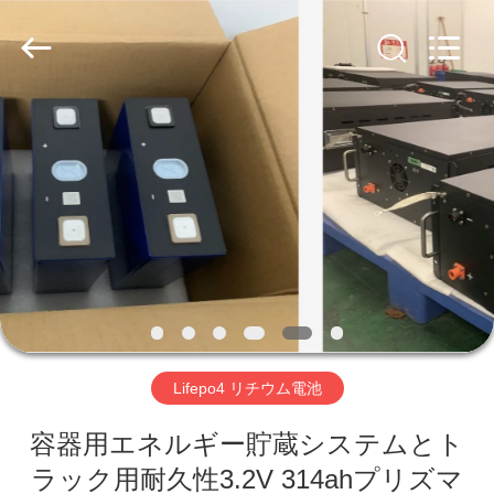
©
2016
-
2026
Soundon
New
Energy
Technology
家
Co,.Ltd..
All
Rights
Reserved.
プ
ロ
ダ
ク
ト
Lifepo4 リチウム電池
VR
容器用エネルギー貯蔵システムとト
ラック用耐久性3.2V 314ahプリズマ
シ