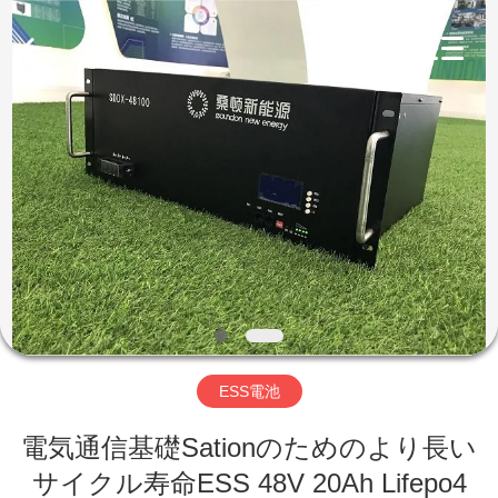
©
2016
-
2026
Soundon
New
Energy
Technology
家
Co,.Ltd..
All
Rights
Reserved.
プ
ロ
ダ
ク
ト
ESS電池
VR
電気通信基礎Sationのためのより長い
サイクル寿命ESS 48V 20Ah Lifepo4
シ