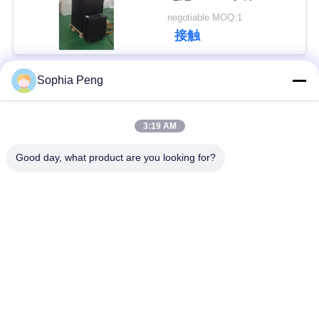
連
negotiable MOQ:1
接触
絡
し
Sophia Peng
人気カテゴリ
な
すべて
さ
3:19 AM
電気オートバイ電池
蓄電池システム
い
Good day, what product are you looking for?
エネルギー貯蔵キャ
NMC電池
引
ビネット
用
電気自動車電池
電気トラック電池
を
要
バッテリー交換キャ
ESS電池
ビネット
求