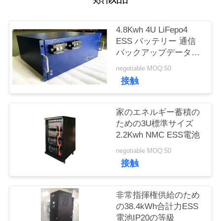
場
旅
4.8Kwh 4U LiFepo4
行
ESS バッテリー 通信
バックアップデータセ
ンター用 MSDS 5年保
negotiable MOQ:50
品
証
接触
質
家のエネルギー蓄積の
管
ための3U標準サイズ
理
2.2Kwh NMC ESS電池
negotiable MOQ:50
接触
私
達
非常指揮権供給のため
の38.4kWh合計力ESS
に
電池IP20の等級