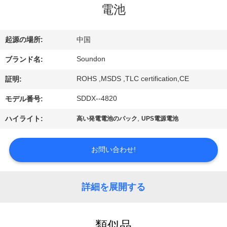
電池
ョ
ー
起源の場所:
中国
Soundon
ブランド名:
私
ROHS ,MSDS ,TLC certification,CE
証明:
達
SDDX--4820
モデル番号:
に
,
ハイライト:
高い発電電池のパック
UPS電源電池
つ
い
お問い合わせ!
て
詳細を展開する
工
類似品