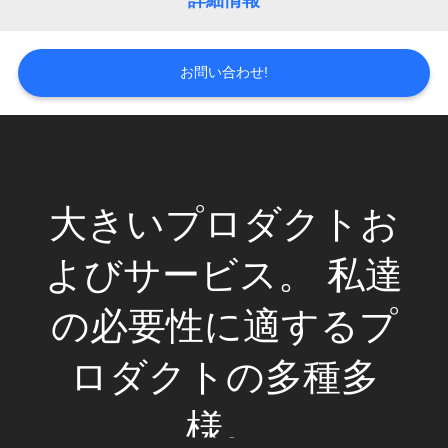
場
詳細情報
旅
お問い合わせ!
行
品
質
大きいプロダクトお
管
よびサービス。 私達
理
の必要性に適するプ
私
ロダクトの多種多
達
様。
に