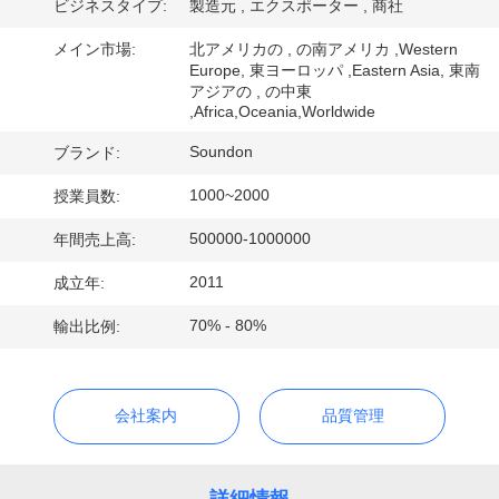
ビジネスタイプ:
製造元 , エクスポーター , 商社
ョ
メイン市場:
北アメリカの , の南アメリカ ,Western
Europe, 東ヨーロッパ ,Eastern Asia, 東南
ー
アジアの , の中東
,Africa,Oceania,Worldwide
私
Soundon
ブランド:
達
1000~2000
授業員数:
500000-1000000
に
年間売上高:
2011
成立年:
つ
70% - 80%
輸出比例:
い
て
会社案内
品質管理
工