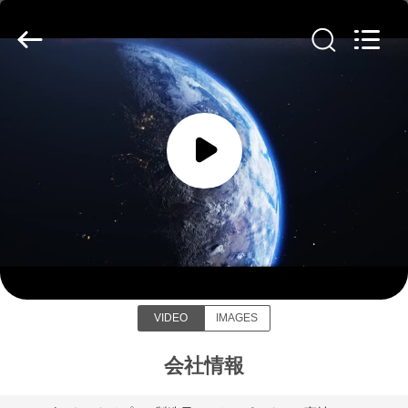
©
2016
-
2026
Soundon
New
Energy
Technology
家
Co,.Ltd..
All
Rights
Reserved.
プ
ロ
Soundon New Energy Technology
ダ
Co,.Ltd.
ク
ト
VIDEO
IMAGES
VR
会社情報
シ