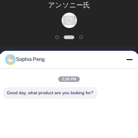
連
アンソニー氏
絡
し
な
さ
Sophia Peng
人気カテゴリ
い
すべて
3:28 PM
電気オートバイ電池
蓄電池システム
引
Good day, what product are you looking for?
用
エネルギー貯蔵キャ
NMC電池
を
ビネット
要
電気自動車電池
電気トラック電池
求